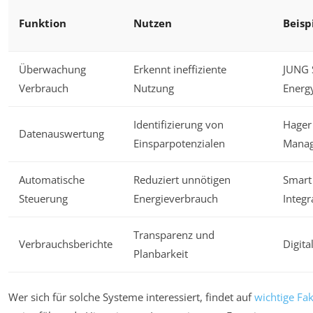
Funktion
Nutzen
Beisp
Überwachung
Erkennt ineffiziente
JUNG 
Verbrauch
Nutzung
Energ
Identifizierung von
Hager
Datenauswertung
Einsparpotenzialen
Mana
Automatische
Reduziert unnötigen
Smar
Steuerung
Energieverbrauch
Integr
Transparenz und
Verbrauchsberichte
Digita
Planbarkeit
Wer sich für solche Systeme interessiert, findet auf
wichtige Fa