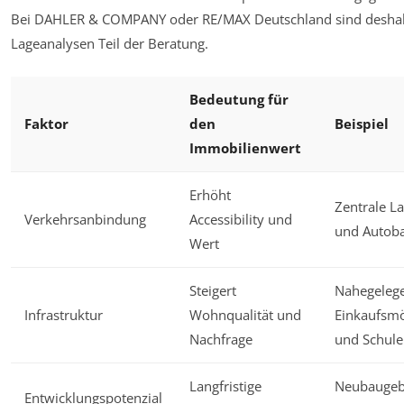
Bei DAHLER & COMPANY oder RE/MAX Deutschland sind deshal
Lageanalysen Teil der Beratung.
Bedeutung für
Faktor
den
Beispiel
Immobilienwert
Erhöht
Zentrale L
Verkehrsanbindung
Accessibility und
und Autob
Wert
Steigert
Nahegeleg
Infrastruktur
Wohnqualität und
Einkaufsmö
Nachfrage
und Schul
Langfristige
Neubaugebi
Entwicklungspotenzial