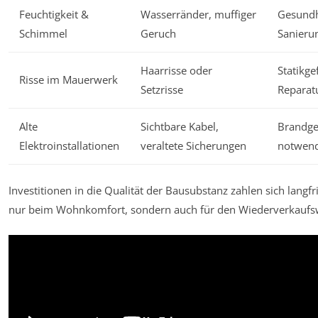
Feuchtigkeit &
Wasserränder, muffiger
Gesundh
Schimmel
Geruch
Sanieru
Haarrisse oder
Statikge
Risse im Mauerwerk
Setzrisse
Reparat
Alte
Sichtbare Kabel,
Brandge
Elektroinstallationen
veraltete Sicherungen
notwend
Investitionen in die Qualität der Bausubstanz zahlen sich langfri
nur beim Wohnkomfort, sondern auch für den Wiederverkaufs