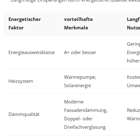
Energetischer
vorteilhafte
Langf
Faktor
Merkmale
Nutz
Gerin
Energieausweisklasse
A+ oder besser
Energ
höher
Wärmepumpe,
Koste
Heizsystem
Solarenergie
Umwel
Moderne
Fassadendämmung,
Reduz
Dämmqualität
Doppel- oder
Wärme
Dreifachverglasung