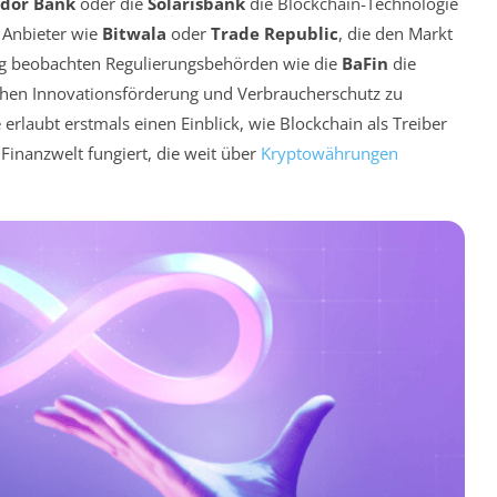
idor Bank
oder die
Solarisbank
die Blockchain-Technologie
e Anbieter wie
Bitwala
oder
Trade Republic
, die den Markt
tig beobachten Regulierungsbehörden wie die
BaFin
die
chen Innovationsförderung und Verbraucherschutz zu
rlaubt erstmals einen Einblick, wie Blockchain als Treiber
 Finanzwelt fungiert, die weit über
Kryptowährungen