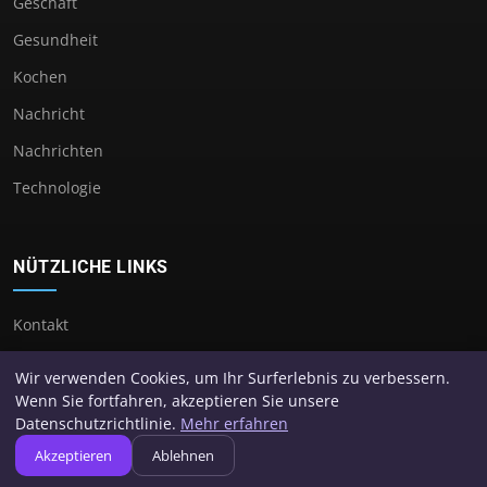
Geschäft
Gesundheit
Kochen
Nachricht
Nachrichten
Technologie
NÜTZLICHE LINKS
Kontakt
Wir verwenden Cookies, um Ihr Surferlebnis zu verbessern.
Wenn Sie fortfahren, akzeptieren Sie unsere
Datenschutzrichtlinie.
Mehr erfahren
© 2026 Suproet. Alle Rechte vorbehalten.
Akzeptieren
Ablehnen
Über uns
Impressum
Datenschutz
Seitenübersicht