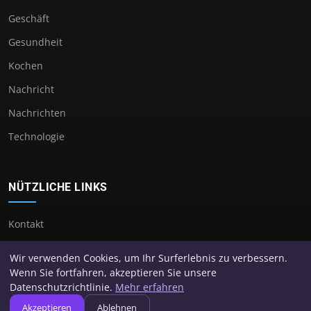
Geschäft
Gesundheit
Kochen
Nachricht
Nachrichten
Technologie
NÜTZLICHE LINKS
Kontakt
Wir verwenden Cookies, um Ihr Surferlebnis zu verbessern.
Wenn Sie fortfahren, akzeptieren Sie unsere
Datenschutzrichtlinie.
Mehr erfahren
© 2026 Suproet. Alle Rechte vorbehalten.
Akzeptieren
Ablehnen
Über uns
Impressum
Datenschutz
Seitenübersicht